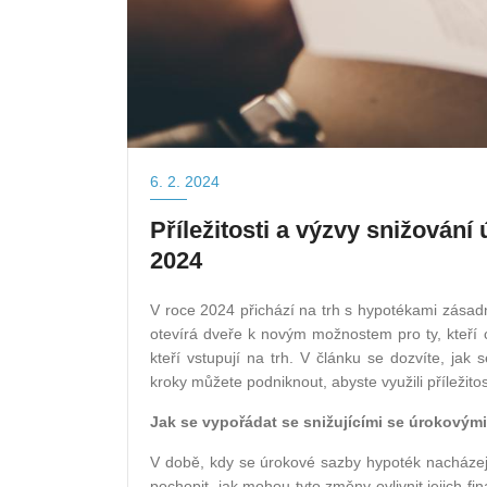
6. 2. 2024
Příležitosti a výzvy snižován
2024
V roce 2024 přichází na trh s hypotékami zásad
otevírá dveře k novým možnostem pro ty, kteří 
kteří vstupují na trh. V článku se dozvíte, jak
kroky můžete podniknout, abyste využili příležitost
Jak se vypořádat se snižujícími se úrokovým
V době, kdy se úrokové sazby hypoték nacházejí n
pochopit, jak mohou tyto změny ovlivnit jejich fin