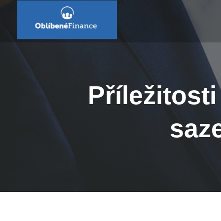
Příležitos
saz