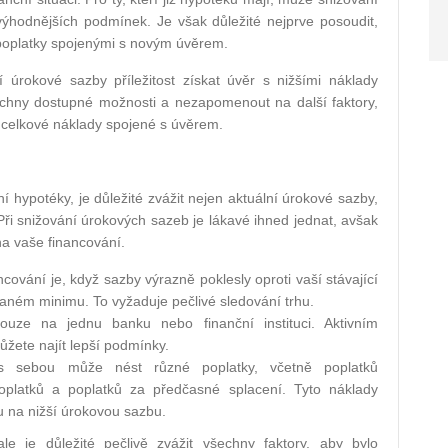
výhodnějších podmínek. Je však důležité nejprve posoudit,
 poplatky spojenými s novým úvěrem.
úrokové sazby příležitost získat úvěr s nižšími náklady
šechny dostupné možnosti a nezapomenout na další faktory,
a celkové náklady spojené s úvěrem.
 hypotéky, je důležité zvážit nejen aktuální úrokové sazby,
ři snižování úrokových sazeb je lákavé ihned jednat, avšak
a vaše financování.
cování je, když sazby výrazně poklesly oproti vaší stávající
aném minimu. To vyžaduje pečlivé sledování trhu.
ze na jednu banku nebo finanční instituci. Aktivním
žete najít lepší podmínky.
s sebou může nést různé poplatky, včetně poplatků
oplatků a poplatků za předčasné splacení. Tyto náklady
 na nižší úrokovou sazbu.
e je důležité pečlivě zvážit všechny faktory, aby bylo