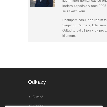
lidem, kteří nemají čas se or
kariéra započala v roce 2005
se zákazníkem.
Postupem času, nabíráním zku
Skupinou Partners, kde jsem pů
Odtud to byl už jen krok pro z
klientem.
Odkazy
O mně
Kontakt