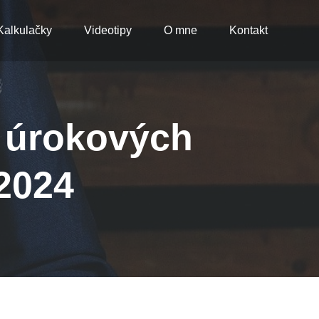
Kalkulačky
Videotipy
O mne
Kontakt
í úrokových
2024