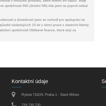
ientovat v množství produktů, které dnešní trh nabízí. Moje
 ve společnosti ING (dnešní NN) kde jsem se poprvé setkal
šeností a dovedností jsem se rozhodl pro spolupráci se
sobil následujících 10 let v rámci praxe s vlastními klienty.
aložení společnosti Oblíbené finance, která stojí za
Kontaktní údaje
So
Rybná 716/24, Praha 1 - Staré Město
739 730 730