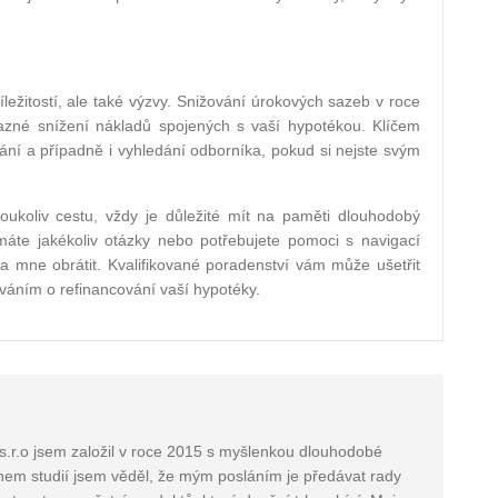
ežitostí, ale také výzvy. Snižování úrokových sazeb v roce
zné snížení nákladů spojených s vaší hypotékou. Klíčem
ání a případně i vyhledání odborníka, pokud si nejste svým
ukoliv cestu, vždy je důležité mít na paměti dlouhodobý
 máte jakékoliv otázky nebo potřebujete pomoci s navigací
na mne obrátit. Kvalifikované poradenství vám může ušetřit
ováním o refinancování vaší hypotéky.
s.r.o jsem založil v roce 2015 s myšlenkou dlouhodobé
ěhem studií jsem věděl, že mým posláním je předávat rady