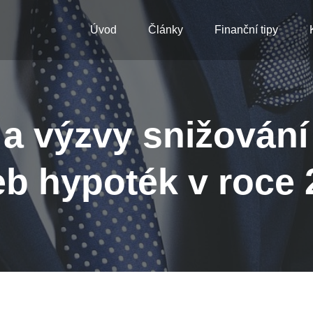
Úvod
Články
Finanční tipy
ti a výzvy snižován
eb hypoték v roce 