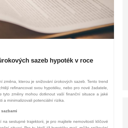
í úrokových sazeb hypoték v roce
ní změna, kterou je snižování úrokových sazeb. Tento trend
chtějí refinancovat svou hypotéku, nebo pro nové žadatele,
 se tyto změny mohou dotknout vaší finanční situace a jaké
i a minimalizovali potenciální rizika.
i sazbami
a sestupné trajektorii, je pro majitele nemovitostí klíčové
anční situaci. Pro ty, kteří již hypotéku mají, může snižování