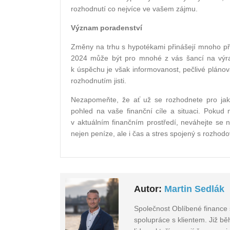
rozhodnutí co nejvíce ve vašem zájmu.
Význam poradenství
Změny na trhu s hypotékami přinášejí mnoho příl
2024 může být pro mnohé z vás šancí na výra
k úspěchu je však informovanost, pečlivé plánov
rozhodnutím jisti.
Nezapomeňte, že ať už se rozhodnete pro jako
pohled na vaše finanční cíle a situaci. Pokud
v aktuálním finančním prostředí, neváhejte se 
nejen peníze, ale i čas a stres spojený s rozhod
Autor:
Martin Sedlák
Společnost Oblíbené finance 
spolupráce s klientem. Již b