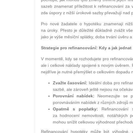
sazeb znamenat příležitost k refinancování za 
zda úspory z nižší úrokové sazby převažují nad
Pro nové žadatele o hypotéku znamenají nižší 
na úroky. Přesto je důležité důkladně zvážit v
jako je výše měsíční splátky, doba trvání úvěru 
Strategie pro refinancování: Kdy a jak jednat
V momentě, kdy se rozhodujete pro refinancování
ale i celkové náklady spojené s novým úvěrem. P
nejdříve je nutné přemýšlet o celkovém dopadu n
Zvažte časování:
Ideální doba pro refinan
sazbě, ale zároveň ještě nejsou na očekáv
Porovnání nabídek:
Neomezujte se pou
porovnáváním nabídek z různých zdrojů mů
Opatrně s poplatky:
Refinancování 
za hodnocení nemovitosti, notářských p
mohou snížit celkovou výhodnost přechodu
Refinancování hypotéky může být výhodné, al