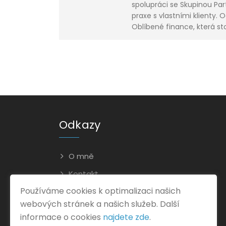
spolupráci se Skupinou Part
praxe s vlastními klienty. 
Oblíbené finance, která sto
Odkazy
O mně
Kontakt
Používáme cookies k optimalizaci našich
Ochrana osobních údajů
webových stránek a našich služeb. Další
informace o cookies
najdete zde
.