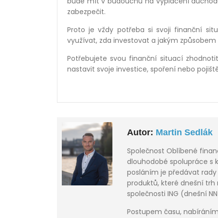
bude mít v budoucnu na vyplácení důchodů a
zabezpečit.
Proto je vždy potřeba si svoji finanční sit
využívat, zda investovat a jakým způsobem 
Potřebujete svou finanční situací zhodnot
nastavit svoje investice, spoření nebo pojišt
Autor:
Martin Sedlák
Společnost Oblíbené financ
dlouhodobé spolupráce s k
posláním je předávat rady 
produktů, které dnešní trh 
společnosti ING (dnešní NN
Postupem času, nabíráním 