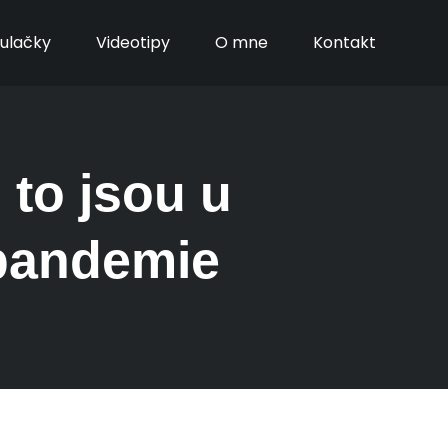
kulačky
Videotipy
O mne
Kontakt
 to jsou u
 pandemie