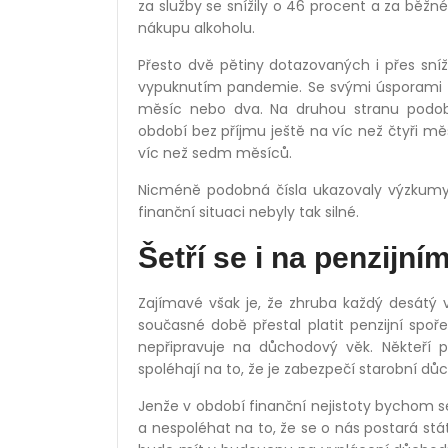
za služby se snížily o 46 procent a za běžné
nákupu alkoholu.
Přesto dvě pětiny dotazovaných i přes sníž
vypuknutím pandemie. Se svými úsporami by
měsíc nebo dva. Na druhou stranu podob
období bez příjmu ještě na víc než čtyři 
víc než sedm měsíců.
Nicméně podobná čísla ukazovaly výzkumy 
finanční situaci nebyly tak silné.
Šetří se i na penzijní
Zajímavé však je, že zhruba každý desátý v
současné době přestal platit penzijní spoř
nepřipravuje na důchodový věk. Někteří poč
spoléhají na to, že je zabezpečí starobní dů
Jenže v období finanční nejistoty bychom s
a nespoléhat na to, že se o nás postará stá