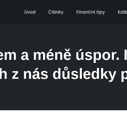
Úvod
Články
Finanční tipy
Kal
jem a méně úspor. I
h z nás důsledky