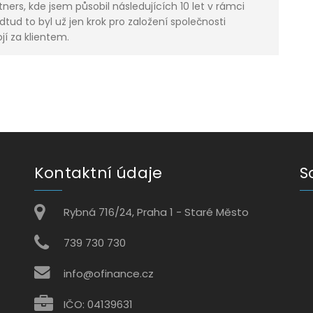
ners, kde jsem působil následujících 10 let v rámci
Odtud to byl už jen krok pro založení společnosti
jí za klientem.
Kontaktní údaje
S
Rybná 716/24, Praha 1 - Staré Město
739 730 730
info@ofinance.cz
IČO: 04139631