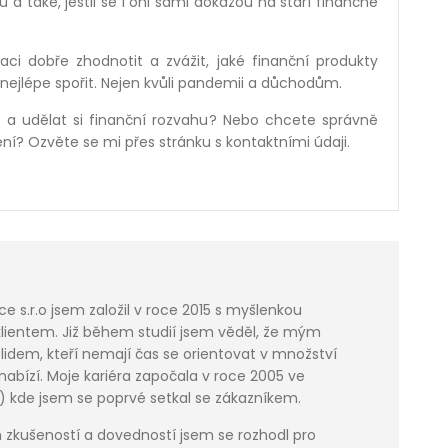
 také, jestli se i oni sami dokážou na stáří finančně
uaci dobře zhodnotit a zvážit, jaké finanční produkty
nejlépe spořit. Nejen kvůli pandemii a důchodům.
it a udělat si finanční rozvahu? Nebo chcete správně
ění? Ozvěte se mi přes stránku s kontaktními údaji.
e s.r.o jsem založil v roce 2015 s myšlenkou
lientem. Již během studií jsem věděl, že mým
lidem, kteří nemají čas se orientovat v množství
nabízí. Moje kariéra započala v roce 2005 ve
) kde jsem se poprvé setkal se zákazníkem.
zkušeností a dovedností jsem se rozhodl pro