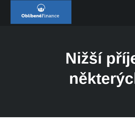
Nižší pří
některýc