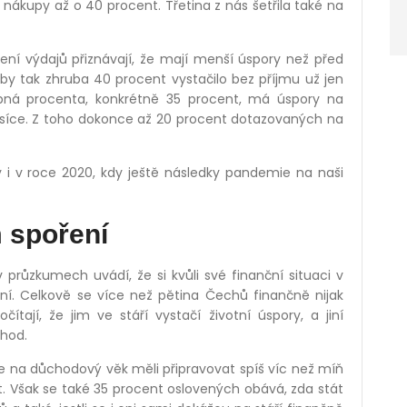
 nákupy až o 40 procent. Třetina z nás šetřila také na
ení výdajů přiznávají, že mají menší úspory než před
 tak zhruba 40 procent vystačilo bez příjmu už jen
ná procenta, konkrétně 35 procent, má úspory na
měsíce. Z toho dokonce až 20 procent dotazovaných na
i v roce 2020, kdy ještě následky pandemie na naši
m spoření
 průzkumech uvádí, že si kvůli své finanční situaci v
ení. Celkově se více než pětina Čechů finančně nijak
ítají, že jim ve stáří vystačí životní úspory, a jiní
chod.
e na důchodový věk měli připravovat spíš víc než míň
t. Však se také 35 procent oslovených obává, zda stát