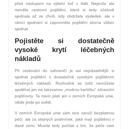
před nástupem na výletní loď v Itálii. Nejenže ale
neměla cestovní pojištění, které si tedy účelově
sjednala až ve chvíli, kdy obdržela výsledek, ale v
rámci sjednání si zapomněla pojištění storna vůbec
sjednat.
Pojistěte si dostatečně
vysoké krytí léčebných
nákladů
Při cestování do zahraničí je asi nejzásadnější si
sjednat pojištění s dostatečně vysokým pojištěním
léčebných nákladů. Rozhodně se totiž nemůžete
spoléhat jen na takzvanou „modrou kartičku“ zdravotní
pojišťovny. Ta navíc platí jen v zemích Evropské unie,
nikde jinde po světě.
V zemích Evropské unie vám sice zaručí bezplatnou
péči, ale za stejných podmínek, jaké mají pojištěnci v
dané zemi. Musíte tedy počítat s tím, že péče vám