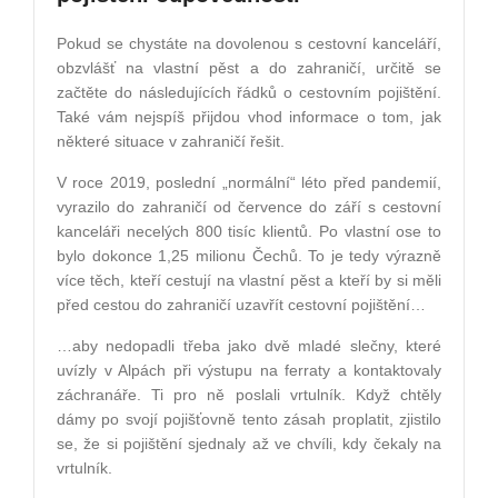
Pokud se chystáte na dovolenou s cestovní kanceláří,
obzvlášť na vlastní pěst a do zahraničí, určitě se
začtěte do následujících řádků o cestovním pojištění.
Také vám nejspíš přijdou vhod informace o tom, jak
některé situace v zahraničí řešit.
V roce 2019, poslední „normální“ léto před pandemií,
vyrazilo do zahraničí od července do září s cestovní
kanceláři necelých 800 tisíc klientů. Po vlastní ose to
bylo dokonce 1,25 milionu Čechů. To je tedy výrazně
více těch, kteří cestují na vlastní pěst a kteří by si měli
před cestou do zahraničí uzavřít cestovní pojištění…
…aby nedopadli třeba jako dvě mladé slečny, které
uvízly v Alpách při výstupu na ferraty a kontaktovaly
záchranáře. Ti pro ně poslali vrtulník. Když chtěly
dámy po svojí pojišťovně tento zásah proplatit, zjistilo
se, že si pojištění sjednaly až ve chvíli, kdy čekaly na
vrtulník.