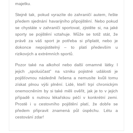
majetku.
Stejně tak, pokud vyrazíte do zahraničí autem, řešte
předem sjednání havarijního připojištění. Nebo pokud
se chystáte v zahraničí sportovat, zjistěte si, na jaké
sporty se pojištění vztahuje. Může se totiž stát, že
právě za váš sport je potřeba si připlatit, nebo je
dokonce nepojistitelný – to platí především u
rizikových a extrémních sportů.
Pozor také na alkohol nebo další omamné látky. I
jejich „spoluúčast“ na vzniku pojistné události je
pojišťovnou následně řešena a nemusíte kvůli tomu
získat plnou výši plnění. Lidé, kteří trpí chronickým
onemocněním by si také měli ověřit, jak je to v jejich
případě s nutnou lékařskou péčí v konkrétní zemi.
Prostě i u cestovního pojištění platí, že dobře se
předem připravit znamená půl úspěchu. Létu a
cestování zdar!