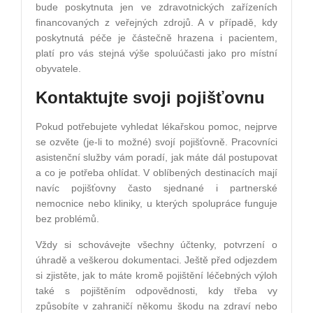
bude poskytnuta jen ve zdravotnických zařízeních
financovaných z veřejných zdrojů. A v případě, kdy
poskytnutá péče je částečně hrazena i pacientem,
platí pro vás stejná výše spoluúčasti jako pro místní
obyvatele.
Kontaktujte svoji pojišťovnu
Pokud potřebujete vyhledat lékařskou pomoc, nejprve
se ozvěte (je­‑li to možné) svojí pojišťovně. Pracovníci
asistenční služby vám poradí, jak máte dál postupovat
a co je potřeba ohlídat. V oblíbených destinacích mají
navíc pojišťovny často sjednané i partnerské
nemocnice nebo kliniky, u kterých spolupráce funguje
bez problémů.
Vždy si schovávejte všechny účtenky, potvrzení o
úhradě a veškerou dokumentaci. Ještě před odjezdem
si zjistěte, jak to máte kromě pojištění léčebných výloh
také s pojištěním odpovědnosti, kdy třeba vy
způsobíte v zahraničí někomu škodu na zdraví nebo