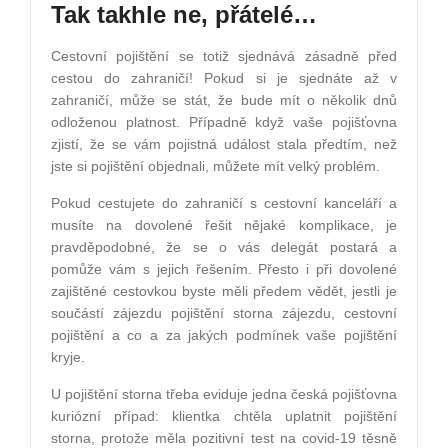
Tak takhle ne, přátelé…
Cestovní pojištění se totiž sjednává zásadně před
cestou do zahraničí! Pokud si je sjednáte až v
zahraničí, může se stát, že bude mít o několik dnů
odloženou platnost. Případně když vaše pojišťovna
zjistí, že se vám pojistná událost stala předtím, než
jste si pojištění objednali, můžete mít velký problém.
Pokud cestujete do zahraničí s cestovní kanceláří a
musíte na dovolené řešit nějaké komplikace, je
pravděpodobné, že se o vás delegát postará a
pomůže vám s jejich řešením. Přesto i při dovolené
zajištěné cestovkou byste měli předem vědět, jestli je
součástí zájezdu pojištění storna zájezdu, cestovní
pojištění a co a za jakých podmínek vaše pojištění
kryje.
U pojištění storna třeba eviduje jedna česká pojišťovna
kuriózní případ: klientka chtěla uplatnit pojištění
storna, protože měla pozitivní test na covid­‑19 těsně