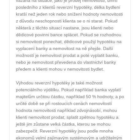
vázána na situace, jako je prodej nemovitosti, úmrtí
posledního z klientů reverzní hypotéky, délka bydlení
kratší než jeden rok nebo snížení hodnoty nemovitosti
z důvodu neschopnosti klienta se o ni starat. Pokud
některá z těchto situací nastane, jsou klienti nebo
dědicové povinni bance splácet. Pokud se rozhodnou
si nemovitost ponechat, dědicové použijí hypotéku na
vyplacení banky a nemovitost na ně přejde. Další
možností je nemovitost prodat a poté vyplatit banku,
nebo je nemovitost převedena do vlastnictví banky
předem a klienti mohou v nemovitosti bydlet.
Výhodou reverzní hypotéky je také možnost
potenciálního výdělku. Pokud například banka vyplatí
majitelům určitou částku, například 50 % hodnoty, a po
určité době se při rostoucích cenách nemovitostí
hodnota nemovitosti například zdvojnásobí, mohou
klienti nemovitost prodat, splatit zpětnou hypotéku a
ještě jim zůstane velká částka, kterou se mohou
zabezpečit. Reverzní hypotéky jsou podle mnoha
ekonomů velmi zajímavým systémovým a udržitelným