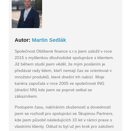
Autor:
Martin Sedlák
Společnost Oblíbené finance s.r.o jsem založil v roce
2015 s myšlenkou dlouhodobé spolupráce s klientem.
Již během studií jsem věděl, že mým posláním je
předávat rady lidem, kteří nemají čas se orientovat v
množství produktů, které dnešní trh nabízí. Moje
kariéra započala v roce 2005 ve společnosti ING
(dnešní NN) kde jsem se poprvé setkal se
zákazníkem.
Postupem času, nabíráním zkušeností a dovedností
jsem se rozhodl pro spolupráci se Skupinou Partners,
kde jsem působil následujících 10 let v rámci praxe s
vlastními klienty. Odtud to byl už jen krok pro založení