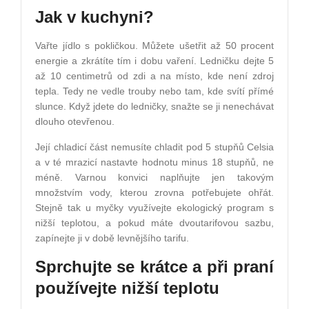
Jak v kuchyni?
Vařte jídlo s pokličkou. Můžete ušetřit až 50 procent
energie a zkrátíte tím i dobu vaření. Ledničku dejte 5
až 10 centimetrů od zdi a na místo, kde není zdroj
tepla. Tedy ne vedle trouby nebo tam, kde svítí přímé
slunce. Když jdete do ledničky, snažte se ji nenechávat
dlouho otevřenou.
Její chladicí část nemusíte chladit pod 5 stupňů Celsia
a v té mrazicí nastavte hodnotu minus 18 stupňů, ne
méně. Varnou konvici naplňujte jen takovým
množstvím vody, kterou zrovna potřebujete ohřát.
Stejně tak u myčky využívejte ekologický program s
nižší teplotou, a pokud máte dvoutarifovou sazbu,
zapínejte ji v době levnějšího tarifu.
Sprchujte se krátce a při praní
používejte nižší teplotu