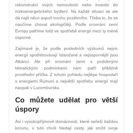
rekonstrukcí svých nemovitostí nebo investic do
nízkoenergetického bydlení. Na každé situaci se ale
dá najít něco aspoň trochu pozitivního. Třeba to, že se
naučíme chovat ekologičtěji. Podle srovnání zemí
Evropy patříme totiž ve spotřebě energií mezi ty méně
úsporné.
Zajímavé je, že podle posledních výzkumů nejvíc
energií spotřebovávají Islanďané a nejúspornější jsou
Albánci. Ale při srovnání zemí s podobnými
klimatickými podmínkami nám patří přibližně
prostřední příčka. Z tohoto pohledu nejlépe hospodaří
s energiemi Rumuni a největší spotřebu energií mají
naopak v Lucembursku.
Co můžete udělat pro větší
úspory
Asi i vysokopříjmové domácnosti, které neřeší každou
korunu, v tuto chvíli hledají cesty, jak snížit svoje