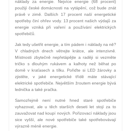
náklady za energie. Nejvíce energie (68 procent)
použijí české domácnosti na vytápění, což bude znát
právě v zimě. Dalších 17 procent naší energetické
spotřeby činí ohřev vody. 13 procent našich výdajů za
energie vzniká při vaření a používání elektrických
spotřebičů.
Jak tedy ušetřit energie, a tím pádem i náklady na ně?
V chladných dnech větrejte krátce, ale intenzivně.
Místnosti zbytečně nepřetápějte a raději si vezměte
tričko s dlouhým rukávem a kalhoty než běhat po
domě v kraťasech a tílku. Pořiďte si LED žárovky a
zjistěte, v jaké energetické třídě máte stávající
elektrické spotřebiče. Největším žroutem energie bývá
lednička a také pračka.
Samozřejmě není nutné hned staré spotřebiče
vyhazovat, ale u těch starších deseti let stojí za to
zauvažovat nad koupí nových. Pořizovací náklady jsou
sice vyšší, ale nové spotřebiče také spotřebovávají
výrazně méně energie.