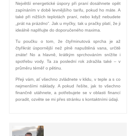
Největší energetické úspory při praní dosáhnete opět
zapínáním v době levnějšího tarifu, pokud ho máte. A
také při nižších teplotách praní, nebo když nebudete
„prát na prázdno“. Jak u myčky, tak u pračky platí, že ji
ideálně naplňujte do doporučeného maxima.
Tu poučku o tom, že čtyřminutová sprcha je až
čtyřikrát úspornější než plně napuštěná vana, určitě
znáte! No a hlavně, krátkým sprchováním snížíte i
spotřebu vody. Ta za poslední rok zdražila také – v
průměru téměř o pětinu.
Přeji vám, ať všechno zvládnete v klidu, v teple a s co
nejmenšími náklady. A pokud řešíte, jak to všechno
finančně utáhnete, a potřebujete se v oblasti financí
poradit, ozvěte se mi přes stránku s kontaktními údaji.