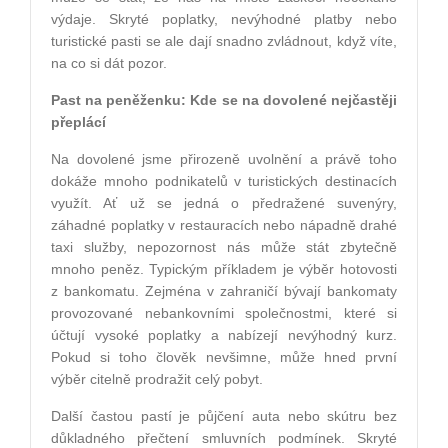
výdaje. Skryté poplatky, nevýhodné platby nebo
turistické pasti se ale dají snadno zvládnout, když víte,
na co si dát pozor.
Past na peněženku: Kde se na dovolené nejčastěji
přeplácí
Na dovolené jsme přirozeně uvolnění a právě toho
dokáže mnoho podnikatelů v turistických destinacích
využít. Ať už se jedná o předražené suvenýry,
záhadné poplatky v restauracích nebo nápadně drahé
taxi služby, nepozornost nás může stát zbytečně
mnoho peněz. Typickým příkladem je výběr hotovosti
z bankomatu. Zejména v zahraničí bývají bankomaty
provozované nebankovními společnostmi, které si
účtují vysoké poplatky a nabízejí nevýhodný kurz.
Pokud si toho člověk nevšimne, může hned první
výběr citelně prodražit celý pobyt.
Další častou pastí je půjčení auta nebo skútru bez
důkladného přečtení smluvních podmínek. Skryté