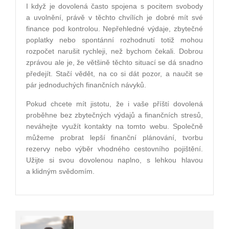
I když je dovolená často spojena s pocitem svobody
a uvolnění, právě v těchto chvílích je dobré mít své
finance pod kontrolou. Nepřehledné výdaje, zbytečné
poplatky nebo spontánní rozhodnutí totiž mohou
rozpočet narušit rychleji, než bychom čekali. Dobrou
zprávou ale je, že většině těchto situací se dá snadno
předejít. Stačí vědět, na co si dát pozor, a naučit se
pár jednoduchých finančních návyků.
Pokud chcete mít jistotu, že i vaše příští dovolená
proběhne bez zbytečných výdajů a finančních stresů,
neváhejte využít kontakty na tomto webu. Společně
můžeme probrat lepší finanční plánování, tvorbu
rezervy nebo výběr vhodného cestovního pojištění.
Užijte si svou dovolenou naplno, s lehkou hlavou
a klidným svědomím.