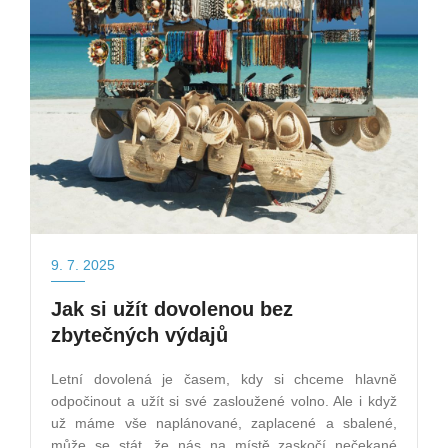
9. 7. 2025
Jak si užít dovolenou bez
zbytečných výdajů
Letní dovolená je časem, kdy si chceme hlavně
odpočinout a užít si své zasloužené volno. Ale i když
už máme vše naplánované, zaplacené a sbalené,
může se stát, že nás na místě zaskočí nečekané