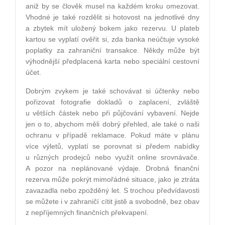
aniž by se člověk musel na každém kroku omezovat.
Vhodné je také rozdělit si hotovost na jednotlivé dny
a zbytek mít uložený bokem jako rezervu. U plateb
kartou se vyplatí ověřit si, zda banka neúčtuje vysoké
poplatky za zahraniční transakce. Někdy může být
výhodnější předplacená karta nebo speciální cestovní
účet.
Dobrým zvykem je také schovávat si účtenky nebo
pořizovat fotografie dokladů o zaplacení, zvláště
u větších částek nebo při půjčování vybavení. Nejde
jen o to, abychom měli dobrý přehled, ale také o naši
ochranu v případě reklamace. Pokud máte v plánu
více výletů, vyplatí se porovnat si předem nabídky
u různých prodejců nebo využít online srovnávače.
A pozor na neplánované výdaje. Drobná finanční
rezerva může pokrýt mimořádné situace, jako je ztráta
zavazadla nebo zpožděný let. S trochou předvídavosti
se můžete i v zahraničí cítit jistě a svobodně, bez obav
z nepříjemných finančních překvapení.