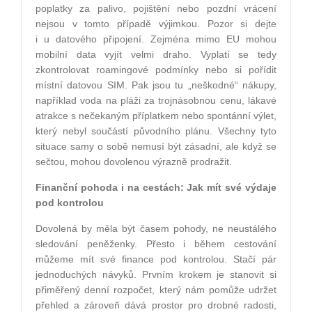
poplatky za palivo, pojištění nebo pozdní vrácení
nejsou v tomto případě výjimkou. Pozor si dejte
i u datového připojení. Zejména mimo EU mohou
mobilní data vyjít velmi draho. Vyplatí se tedy
zkontrolovat roamingové podmínky nebo si pořídit
místní datovou SIM. Pak jsou tu „neškodné“ nákupy,
například voda na pláži za trojnásobnou cenu, lákavé
atrakce s nečekaným příplatkem nebo spontánní výlet,
který nebyl součástí původního plánu. Všechny tyto
situace samy o sobě nemusí být zásadní, ale když se
sečtou, mohou dovolenou výrazně prodražit.
Finanční pohoda i na cestách: Jak mít své výdaje
pod kontrolou
Dovolená by měla být časem pohody, ne neustálého
sledování peněženky. Přesto i během cestování
můžeme mít své finance pod kontrolou. Stačí pár
jednoduchých návyků. Prvním krokem je stanovit si
přiměřený denní rozpočet, který nám pomůže udržet
přehled a zároveň dává prostor pro drobné radosti,